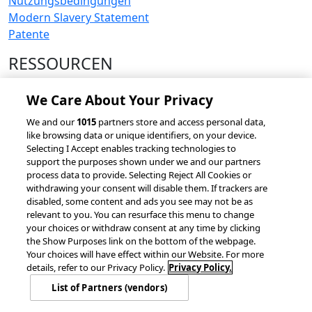
Nutzungsbedingungen
Modern Slavery Statement
Patente
RESSOURCEN
Kundenerfolgsgeschichten
We Care About Your Privacy
accesso Events
Partnerschaften und Integrationen
We and our
1015
partners store and access personal data,
like browsing data or unique identifiers, on your device.
Selecting I Accept enables tracking technologies to
support the purposes shown under we and our partners
process data to provide. Selecting Reject All Cookies or
Alle Rechte vorbehalten.
withdrawing your consent will disable them. If trackers are
disabled, some content and ads you see may not be as
Cookie – Richtlinie
Datenschutzrichtlinie
relevant to you. You can resurface this menu to change
Cookie-Einstellungen
your choices or withdraw consent at any time by clicking
the Show Purposes link on the bottom of the webpage.
Your choices will have effect within our Website. For more
details, refer to our Privacy Policy.
Privacy Policy.
List of Partners (vendors)