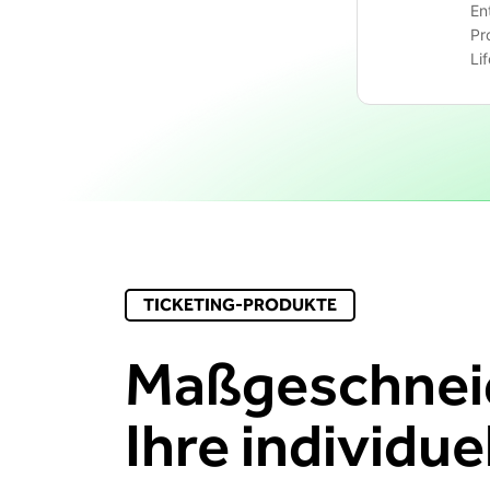
En
Pr
Li
TICKETING-PRODUKTE
Maßgeschneid
Ihre individu