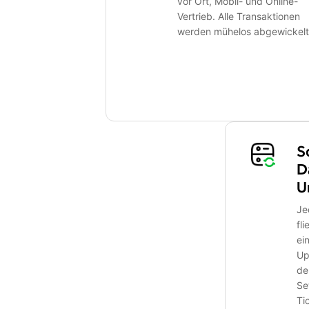
vor Ort, Mobil- und Online-
Vertrieb. Alle Transaktionen
werden mühelos abgewickelt
S
D
U
Je
fl
ei
Up
de
Se
Ti