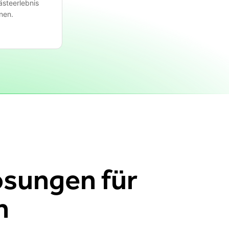
ästeerlebnis
nen.
sungen für
n