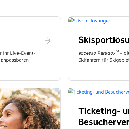
Skisportlös
SM
r Ihr Live-Event-
accesso Paradox
– di
h anpassbaren
Skifahrern für Skigebie
Ticketing- 
Besucherve