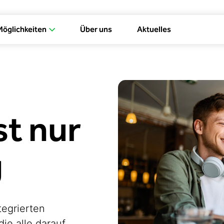
Möglichkeiten
Über uns
Aktuelles
st nur
g
tegrierten
 die alle darauf