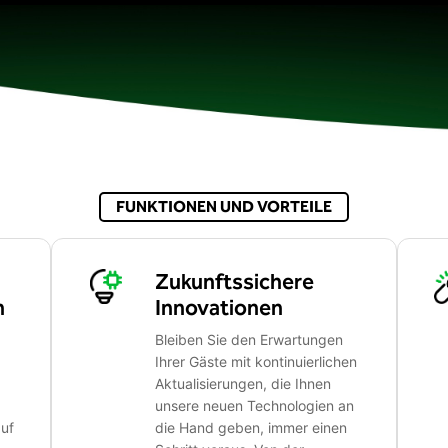
FUNKTIONEN UND VORTEILE
Zukunftssichere
n
Innovationen
Bleiben Sie den Erwartungen
Ihrer Gäste mit kontinuierlichen
Aktualisierungen, die Ihnen
unsere neuen Technologien an
auf
die Hand geben, immer einen