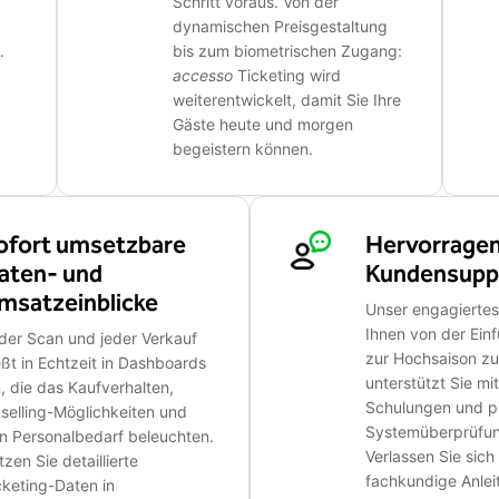
Schritt voraus. Von der
dynamischen Preisgestaltung
.
bis zum biometrischen Zugang:
accesso
Ticketing wird
weiterentwickelt, damit Sie Ihre
Gäste heute und morgen
begeistern können.
ofort umsetzbare
Hervorrage
aten- und
Kundensupp
msatzeinblicke
Unser engagiertes
Ihnen von der Ein
der Scan und jeder Verkauf
zur Hochsaison zu
ießt in Echtzeit in Dashboards
unterstützt Sie mi
n, die das Kaufverhalten,
Schulungen und p
selling-Möglichkeiten und
Systemüberprüfu
n Personalbedarf beleuchten.
Verlassen Sie sich
tzen Sie detaillierte
fachkundige Anlei
cketing-Daten in