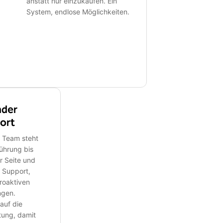
anstatt nur einzukaufen. Ein
System, endlose Möglichkeiten.
nder
ort
 Team steht
führung bis
r Seite und
t Support,
roaktiven
ngen.
 auf die
tung, damit