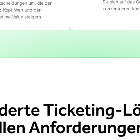
Sie sich auf das G
tscheidungen um, die den
konzentrieren kön
o-Kopf-Wert und den
fetime-Value steigern.
erte Ticketing-Lö
ellen Anforderunge