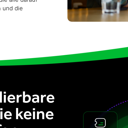
n und die
lierbare
ie keine