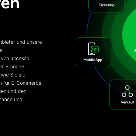
fen
nbieter
und unsere
s
 von
accesso
rer Branche
 wie Sie sie
en für E-Commerce,
gen
und
d
en
rmance und