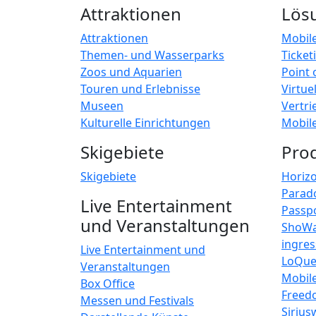
Attraktionen
Lös
Attraktionen
Mobil
Themen- und Wasserparks
Ticket
Zoos und Aquarien
Point 
Touren und Erlebnisse
Virtue
Museen
Vertri
Kulturelle Einrichtungen
Mobil
Skigebiete
Pro
Skigebiete
Horiz
Parad
Live Entertainment
Passp
und Veranstaltungen
ShoW
ingre
Live Entertainment und
LoQu
Veranstaltungen
Mobil
Box Office
Freed
Messen und Festivals
Sirius