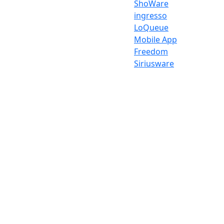
ShoWare
ingresso
LoQueue
Mobile App
Freedom
Siriusware