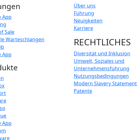
ungen
Über uns
Führung
e App
Neuigkeiten
ing
Karriere
of Sale
lle Warteschlangen
RECHTLICHES
eb
Diversität und Inklusion
e App
Umwelt, Soziales und
dukte
Unternehmensführung
Nutzungsbedingungen
on
Modern Slavery Statement
ox
Patente
ort
are
sso
eue
e App
om
ware