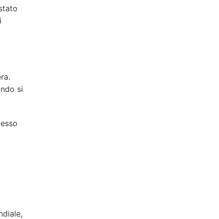
stato
i
ra.
ando si
tesso
ndiale,