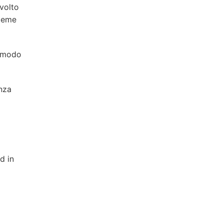
volto
sieme
o modo
nza
d in