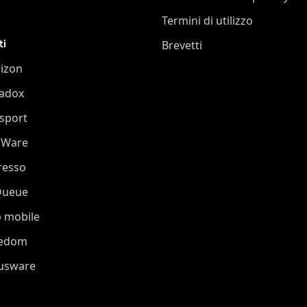
Termini di utilizzo
ti
Brevetti
izon
adox
sport
oWare
resso
Queue
 mobile
eedom
iusware