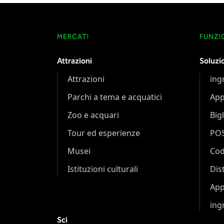
MERCATI
FUNZI
Attrazioni
Soluzi
Attrazioni
ing
Parchi a tema e acquatici
App
Zoo e acquari
Bigl
Tour ed esperienze
PO
Musei
Cod
Istituzioni culturali
Dis
App
ing
Sci