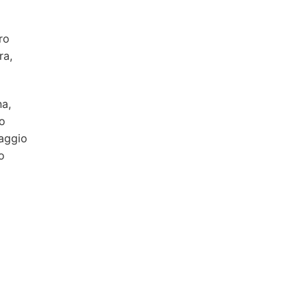
ro
ra,
na,
Ho
naggio
o