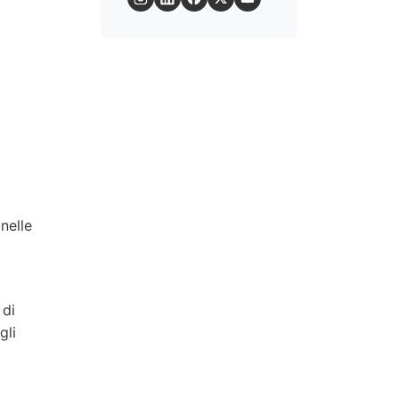
nelle
 di
gli