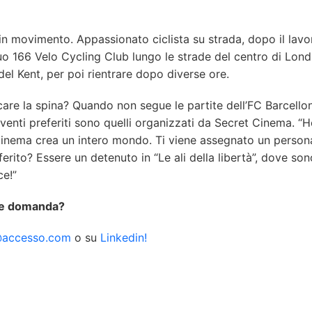
n movimento. Appassionato ciclista su strada, dopo il lavo
uo 166 Velo Cycling Club lungo le strade del centro di Lond
el Kent, per poi rientrare dopo diverse ore.
care la spina? Quando non segue le partite dell’FC Barcello
eventi preferiti sono quelli organizzati da Secret Cinema. “
 Cinema crea un intero mondo. Ti viene assegnato un perso
eferito? Essere un detenuto in “Le ali della libertà”, dove son
ce!”
che domanda?
@accesso.com
o su
Linkedin!