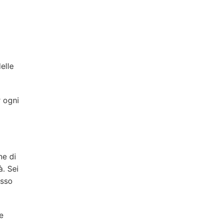
elle
r ogni
ne di
à. Sei
esso
e