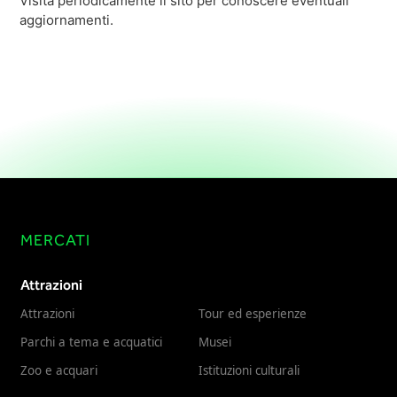
Visita periodicamente il sito per conoscere eventuali
aggiornamenti.
MERCATI
Attrazioni
Attrazioni
Tour ed esperienze
Parchi a tema e acquatici
Musei
Zoo e acquari
Istituzioni culturali