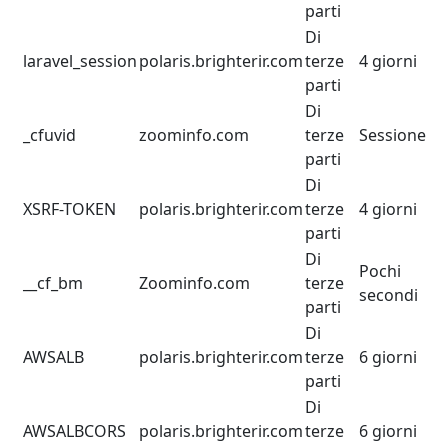
parti
Di
laravel_session
polaris.brighterir.com
terze
4 giorni
parti
Di
_cfuvid
zoominfo.com
terze
Sessione
parti
Di
XSRF-TOKEN
polaris.brighterir.com
terze
4 giorni
parti
Di
Pochi
__cf_bm
Zoominfo.com
terze
secondi
parti
Di
AWSALB
polaris.brighterir.com
terze
6 giorni
parti
Di
AWSALBCORS
polaris.brighterir.com
terze
6 giorni