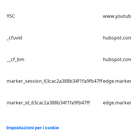
YSC
www.youtub
_cfuvid
hubspot.co
__cf_bm
hubspot.co
marker_session_63cac2a388b34f1fa9fb47ff
edge.marker
marker_id_63cac2a388b34f1fa9fb47ff
edge.marker
Impostazioni per i cookie