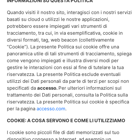
INFORMAZIONI SU QUESTA POLITICA
Distribuzione
Quando visiti il nostro sito, interagisci con i nostri servizi
App mobile
basati su cloud o utilizzi le nostre applicazioni,
Intelligenza
potrebbero essere impiegati vari strumenti di
Sci
tracciamento, tra cui, in via esemplificativa, cookie in
diversi formati, tag, web beacon (collettivamente
“Cookie”). La presente Politica sui cookie offre una
panoramica utile di tali strumenti di tracciamento, spiega
Horizon
come vengono impiegati e illustra diversi modi per
Locali e intrattenimento dal vivo
gestire le interazioni con essi al fine di tutelare la tua
Paradox
riservatezza. La presente Politica esclude eventuali
Biglietteria
Passport
utilizzi dei Dati personali da parte di terzi per scopi non
Fiere e festival
specificati da
accesso.
Per ulteriori informazioni sul
ShoWare
trattamento dei Dati personali, consulta la Politica sulla
Arti dello spettacolo
riservatezza. La presente Politica sui cookie è specifica
ingresso
per la pagina
accesso.com
.
Sport
LoQueue
Stadi
COOKIE: A COSA SERVONO E COME LI UTILIZZIAMO
App mobile
I cookie sono piccoli file di dati memorizzati sul tuo
Freedom
dispositivo connesso a Internet, ad esempio un