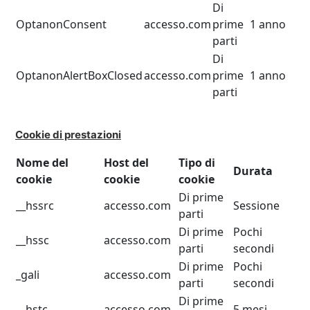
Di
OptanonConsent
accesso.com
prime
1 anno
parti
Di
OptanonAlertBoxClosed
accesso.com
prime
1 anno
parti
Cookie di prestazioni
Nome del
Host del
Tipo di
Durata
cookie
cookie
cookie
Di prime
__hssrc
accesso.com
Sessione
parti
Di prime
Pochi
__hssc
accesso.com
parti
secondi
Di prime
Pochi
_gali
accesso.com
parti
secondi
Di prime
__hstc
accesso.com
5 mesi