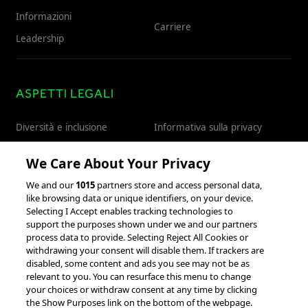
Informazioni
Carriere
Leadership
ASPETTI LEGALI
Diversità e inclusione
Informativa sulla privacy
Ambiente, Società e
Termini di utilizzo
We Care About Your Privacy
Governance
Brevetti
We and our
1015
partners store and access personal data,
like browsing data or unique identifiers, on your device.
Selecting I Accept enables tracking technologies to
support the purposes shown under we and our partners
RISORSE
process data to provide. Selecting Reject All Cookies or
withdrawing your consent will disable them. If trackers are
disabled, some content and ads you see may not be as
Partnership e integrazioni
relevant to you. You can resurface this menu to change
your choices or withdraw consent at any time by clicking
the Show Purposes link on the bottom of the webpage.