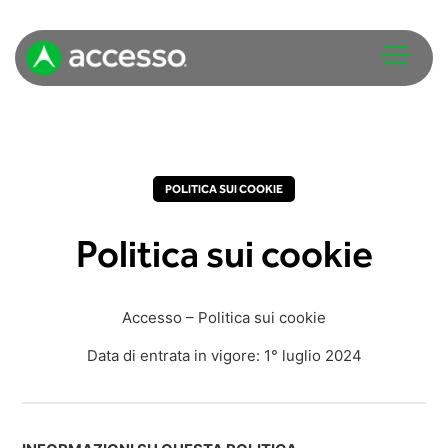
POLITICA SUI COOKIE
Politica sui cookie
Attrazioni
Parchi a tema e acquatici
Accesso – Politica sui cookie
Analisi
Zoo e acquari
Biglietteria
Data di entrata in vigore: 1° luglio 2024
Tour ed esperienze
POS
Musei
Code virtuali
Istituzioni culturali