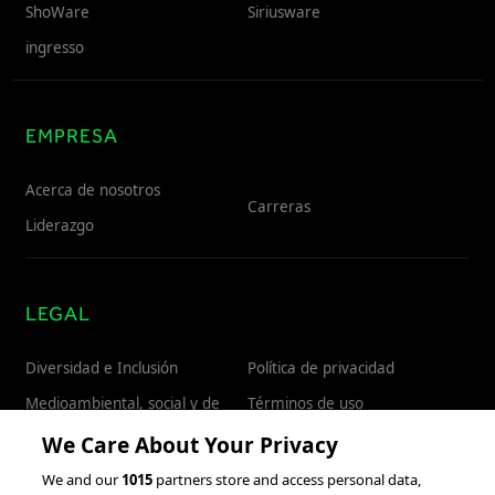
ShoWare
Siriusware
ingresso
EMPRESA
Acerca de nosotros
Carreras
Liderazgo
LEGAL
Diversidad e Inclusión
Política de privacidad
Medioambiental, social y de
Términos de uso
gobernanza
Patentes
We Care About Your Privacy
We and our
1015
partners store and access personal data,