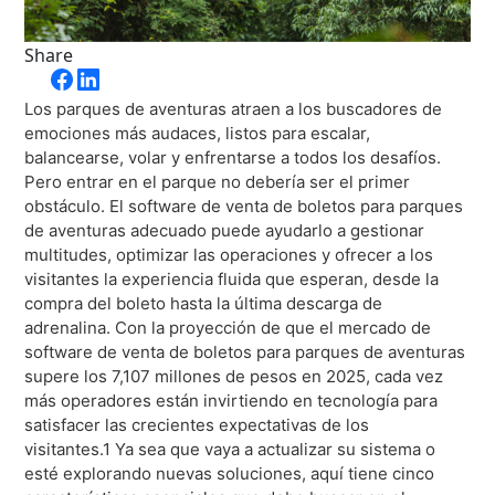
Distribución
App móvil
Share
Inteligencia
Entretenimiento en vivo y recintos
Los parques de aventuras atraen a los buscadores de
emociones más audaces, listos para escalar,
Taquilla
balancearse, volar y enfrentarse a todos los desafíos.
Pero entrar en el parque no debería ser el primer
Ferias y festivales
obstáculo. El software de venta de boletos para parques
Horizon
Artes escénicas
de aventuras adecuado puede ayudarlo a gestionar
Paradox
multitudes, optimizar las operaciones y ofrecer a los
Deportes
visitantes la experiencia fluida que esperan, desde la
Passport
Estadios
compra del boleto hasta la última descarga de
ShoWare
adrenalina. Con la proyección de que el mercado de
software de venta de boletos para parques de aventuras
ingresso
supere los 7,107 millones de pesos en 2025, cada vez
LoQueue
más operadores están invirtiendo en tecnología para
Esquí
satisfacer las crecientes expectativas de los
App móvil
visitantes.1 Ya sea que vaya a actualizar su sistema o
esté explorando nuevas soluciones, aquí tiene cinco
Freedom