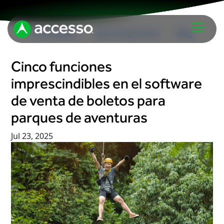
In The News
Upcoming Events
Blog
Cinco funciones
imprescindibles en el software
de venta de boletos para
parques de aventuras
Atracciones
Jul 23, 2025
Parques temáticos y acuáticos
Analítica
Zoológicos y acuarios
Venta de boletos
Tours y experiencias
Punto de venta
Museos
Filas virtuales
Instituciones culturales