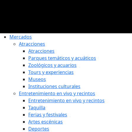
Mercados
Atracciones
Atracciones
Parques temáticos y acuáticos
Zoológicos y acuarios
Tours y experiencias
Museos
Instituciones culturales
Entretenimiento en vivo y recintos
Entretenimiento en vivo y recintos
Taquilla
Ferias y festivales
Artes escénicas
Deportes