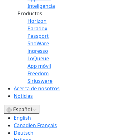
Inteligencia
Productos
Horizon
Paradox
Passport
ShoWare
ingresso
LoQueue
App móvil
Freedom
Siriusware
Acerca de nosotros
Noticias
Español
English
Canadien Français
Deutsch