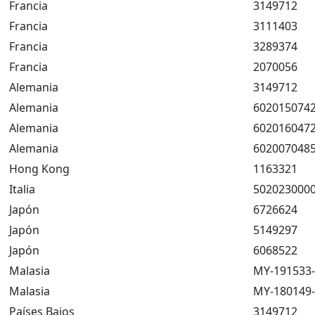
Francia
3149712
Francia
3111403
Francia
3289374
Francia
2070056
Alemania
3149712
Alemania
6020150742
Alemania
6020160472
Alemania
6020070485
Hong Kong
1163321
Italia
502023000
Japón
6726624
Japón
5149297
Japón
6068522
Malasia
MY-191533
Malasia
MY-180149
Países Bajos
3149712