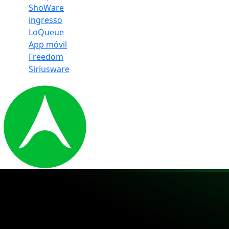
ShoWare
ingresso
LoQueue
App móvil
Freedom
Siriusware