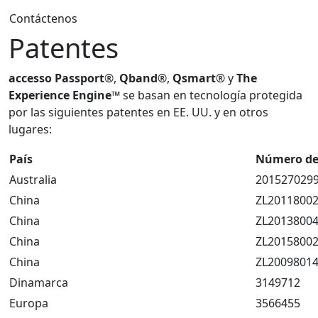
Contáctenos
Patentes
accesso Passport
®,
Qband
®,
Qsmart
® y
The
Experience Engine™
se basan en tecnología protegida
por las siguientes patentes en EE. UU. y en otros
lugares:
País
Número de 
Australia
201527029
China
ZL20118002
China
ZL20138004
China
ZL20158002
China
ZL20098014
Dinamarca
3149712
Europa
3566455