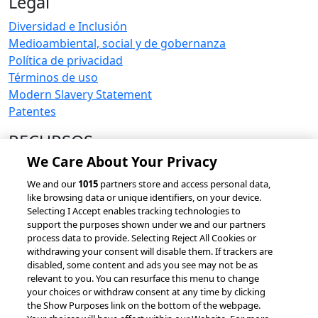
Legal
Diversidad e Inclusión
Medioambiental, social y de gobernanza
Política de privacidad
Términos de uso
Modern Slavery Statement
Patentes
RECURSOS
We Care About Your Privacy
Historias de éxito de clientes
accesso Events
We and our
1015
partners store and access personal data,
like browsing data or unique identifiers, on your device.
Asociaciones e integraciones
Selecting I Accept enables tracking technologies to
support the purposes shown under we and our partners
process data to provide. Selecting Reject All Cookies or
withdrawing your consent will disable them. If trackers are
disabled, some content and ads you see may not be as
Todos los derechos reservados.
relevant to you. You can resurface this menu to change
Política de cookies
Configuración de cookies
your choices or withdraw consent at any time by clicking
the Show Purposes link on the bottom of the webpage.