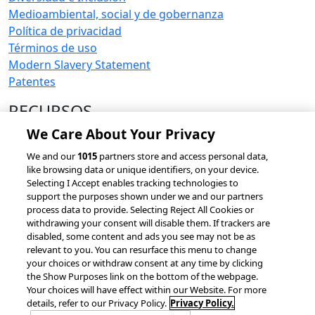
Medioambiental, social y de gobernanza
Política de privacidad
Términos de uso
Modern Slavery Statement
Patentes
RECURSOS
We Care About Your Privacy
Historias de éxito de clientes
accesso Events
We and our
1015
partners store and access personal data,
Asociaciones e integraciones
like browsing data or unique identifiers, on your device.
Selecting I Accept enables tracking technologies to
support the purposes shown under we and our partners
process data to provide. Selecting Reject All Cookies or
withdrawing your consent will disable them. If trackers are
disabled, some content and ads you see may not be as
Todos los derechos reservados.
relevant to you. You can resurface this menu to change
Política de cookies
Configuración de cookies
your choices or withdraw consent at any time by clicking
the Show Purposes link on the bottom of the webpage.
Your choices will have effect within our Website. For more
details, refer to our Privacy Policy.
Privacy Policy.