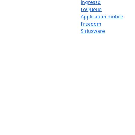
ingresso
LoQueue
Application mobile
Freedom
Siriusware