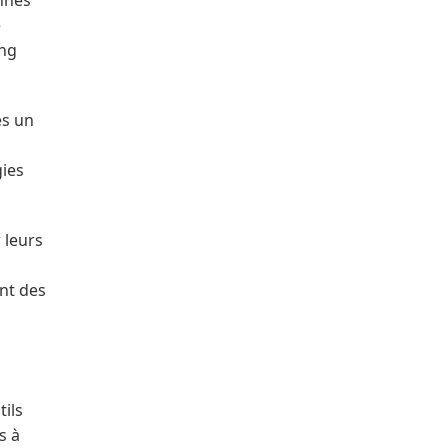
e
ong
es un
gies
 leurs
nt des
ils
s à