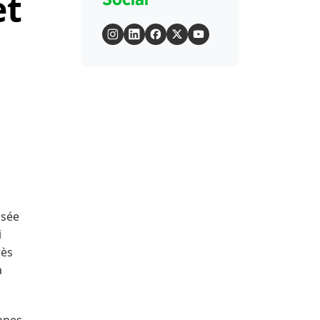
et
usée
i
rès
a
onnes