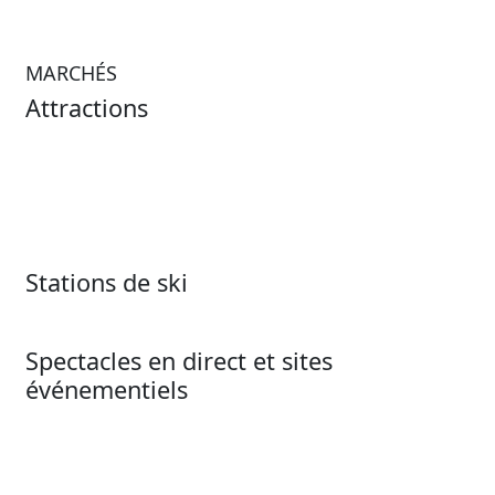
MARCHÉS
Attractions
Attractions
Visites et expériences
Parcs d’attractions et parcs
Musées
aquatiques
Institutions culturelles
Zoos et aquariums
Stations de ski
Stations de ski
Spectacles en direct et sites
événementiels
Spectacles en direct et
Arts du spectacle
sites événementiels
Sports
Billetterie événementielle
Stades