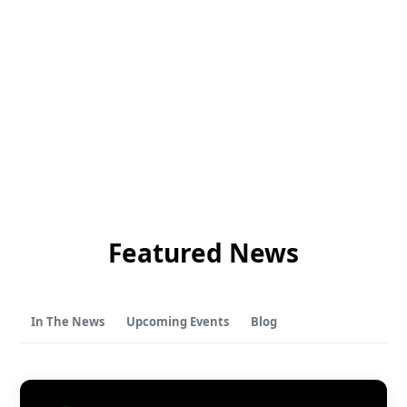
Paradox
Spectacles en direct et sites événementiels
Passport
Billetterie événementielle
ShoWare
Foires et festivals
ingresso
Arts du spectacle
LoQueue
Sports
Application mobile
Stades
Freedom
Siriusware
Featured News
Tourisme d’accueil
In The News
Upcoming Events
Blog
Restauration
Complexes touristiques et casinos