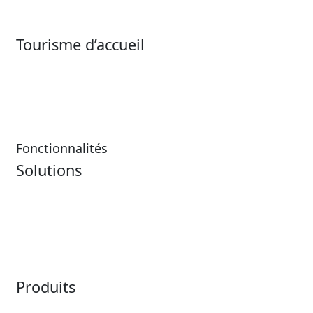
Foires et festivals
Tourisme d’accueil
Tourisme d’accueil
Complexes touristiques et
casinos
Restauration
Fonctionnalités
Solutions
ingresso
File d’attente virtuelle
Application mobile
Distribution
Billetterie
Application mobile
Système de point de vente
Produits
Horizon
LoQueue