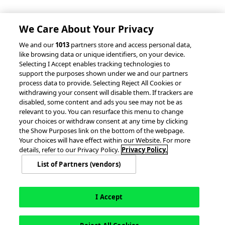
Politique de confidentialité
Brevets
We Care About Your Privacy
We and our
1013
partners store and access personal data,
RESSOURCES
like browsing data or unique identifiers, on your device.
Selecting I Accept enables tracking technologies to
accesso Events
Partenariats et intégrations
support the purposes shown under we and our partners
process data to provide. Selecting Reject All Cookies or
withdrawing your consent will disable them. If trackers are
disabled, some content and ads you see may not be as
relevant to you. You can resurface this menu to change
your choices or withdraw consent at any time by clicking
the Show Purposes link on the bottom of the webpage.
Your choices will have effect within our Website. For more
details, refer to our Privacy Policy.
Privacy Policy.
Tous droits réservés.
List of Partners (vendors)
Politique sur les témoins
Paramètres des cookies
I Accept
Canadien Français