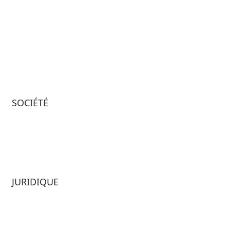
Paradox
Application mobile
Passport
Freedom
ShoWare
Siriusware
ingresso
SOCIÉTÉ
À propos de nous
Actualités
Équipe de direction
Carrières
JURIDIQUE
Diversité et inclusion
Conditions d’utilisation
Environnement, société et
Modern Slavery
gouvernance
Statement