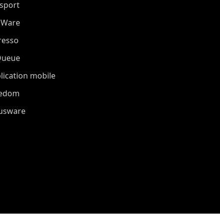
sport
oWare
resso
Queue
lication mobile
eedom
iusware