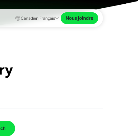
Nous joindre
Canadien Français
ry
rch