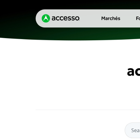
Marchés
F
a