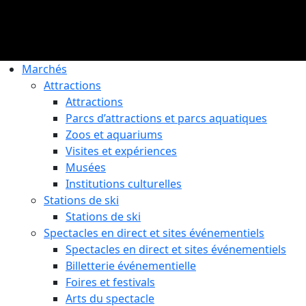
Marchés
Attractions
Attractions
Parcs d’attractions et parcs aquatiques
Zoos et aquariums
Visites et expériences
Musées
Institutions culturelles
Stations de ski
Stations de ski
Spectacles en direct et sites événementiels
Spectacles en direct et sites événementiels
Billetterie événementielle
Foires et festivals
Arts du spectacle