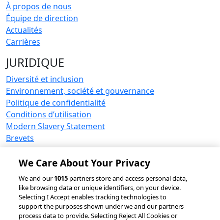
À propos de nous
Équipe de direction
Actualités
Carrières
JURIDIQUE
Diversité et inclusion
Environnement, société et gouvernance
Politique de confidentialité
Conditions d’utilisation
Modern Slavery Statement
Brevets
RESSOURCES
We Care About Your Privacy
accesso Events
We and our
1015
partners store and access personal data,
Partenariats et intégrations
like browsing data or unique identifiers, on your device.
Selecting I Accept enables tracking technologies to
support the purposes shown under we and our partners
process data to provide. Selecting Reject All Cookies or